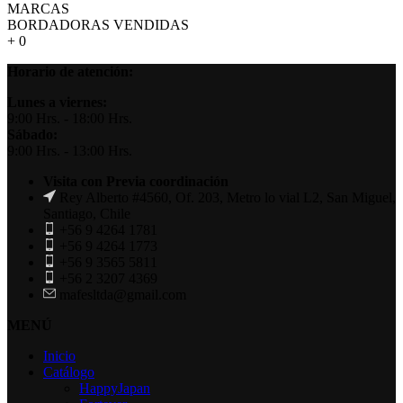
MARCAS
BORDADORAS VENDIDAS
+
0
Horario de atención:
Lunes a viernes:
9:00 Hrs. - 18:00 Hrs.
Sábado:
9:00 Hrs. - 13:00 Hrs.
Visita con Previa coordinación
Rey Alberto #4560, Of. 203, Metro lo vial L2, San Miguel,
Santiago, Chile
+56 9 4264 1781
+56 9 4264 1773
+56 9 3565 5811
+56 2 3207 4369
mafesltda@gmail.com
MENÚ
Inicio
Catálogo
HappyJapan