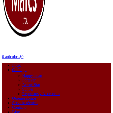
0
artículos
$
0
Inicio
Catálogo
HappyJapan
Fortever
Arrow Star
SunSir
Repuestos y Accesorios
Quienes somos
Servicio técnico
Contacto
Blog