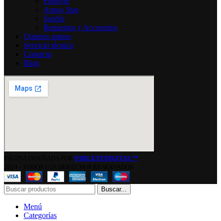
Fortever
Arrow Star
SunSir
Repuestos y Accesorios
Quienes somos
Servicio técnico
Contacto
Blog
PÁGINA DISEÑADA POR
PABLETEDIGITAL™
2024 - TODOS LOS DERECHOS RESERVADOS
Buscar...
Menú
Categorías