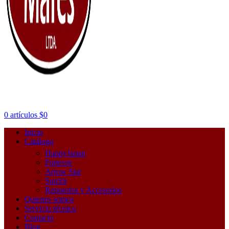
0
artículos
$
0
Inicio
Catálogo
HappyJapan
Fortever
Arrow Star
SunSir
Repuestos y Accesorios
Quienes somos
Servicio técnico
Contacto
Blog