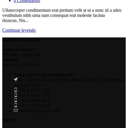
0
Comentarios
Ullamcorper condimentum erat pretium velit at ut a nunc id a adeu
vestibulum nibh urna nam consequat erat molestie lacinia
rhoncus. Nis...
Continuar leyendo
Horario de atención:
Lunes a viernes:
9:00 Hrs. - 18:00 Hrs.
Sábado:
9:00 Hrs. - 13:00 Hrs.
Visita con Previa coordinación
Rey Alberto #4560, Of. 203, Metro lo vial L2, San Miguel,
Santiago, Chile
+56 9 4264 1781
+56 9 4264 1773
+56 9 3565 5811
+56 2 3207 4369
mafesltda@gmail.com
MENÚ