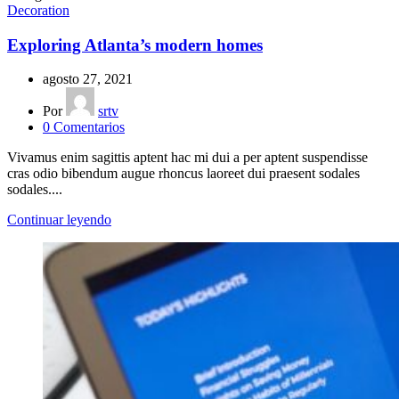
Decoration
Exploring Atlanta’s modern homes
agosto 27, 2021
Por
srtv
0
Comentarios
Vivamus enim sagittis aptent hac mi dui a per aptent suspendisse
cras odio bibendum augue rhoncus laoreet dui praesent sodales
sodales....
Continuar leyendo