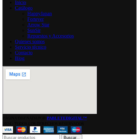
Inicio
Catálogo
HappyJapan
Fortever
Arrow Star
SunSir
Repuestos y Accesorios
Quienes somos
Servicio técnico
Contacto
Blog
PÁGINA DISEÑADA POR
PABLETEDIGITAL™
2024 - TODOS LOS DERECHOS RESERVADOS
Buscar...