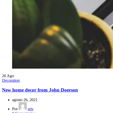
26
Ago
Decoration
New home decor from John Doerson
agosto 26, 2021
Por
srtv