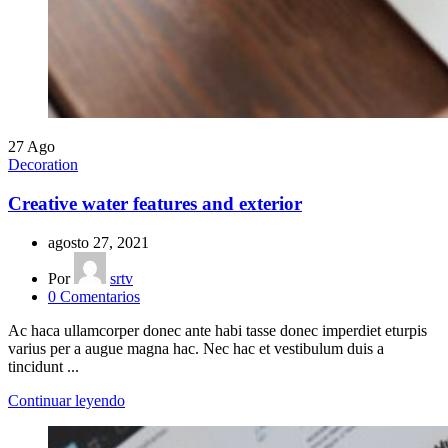
27
Ago
Decoration
Creative water features and exterior
agosto 27, 2021
Por
srtv
0
Comentarios
Ac haca ullamcorper donec ante habi tasse donec imperdiet eturpis
varius per a augue magna hac. Nec hac et vestibulum duis a
tincidunt ...
Continuar leyendo