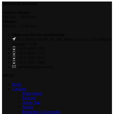
Horario de atención:
Lunes a viernes:
9:00 Hrs. - 18:00 Hrs.
Sábado:
9:00 Hrs. - 13:00 Hrs.
Visita con Previa coordinación
Rey Alberto #4560, Of. 203, Metro lo vial L2, San Miguel,
Santiago, Chile
+56 9 4264 1781
+56 9 4264 1773
+56 9 3565 5811
+56 2 3207 4369
mafesltda@gmail.com
MENÚ
Inicio
Catálogo
HappyJapan
Fortever
Arrow Star
SunSir
Repuestos y Accesorios