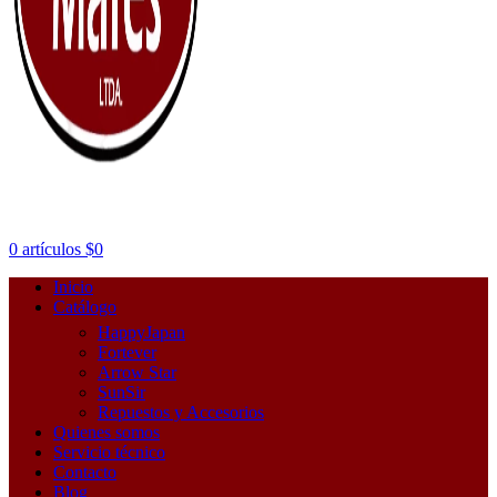
0
artículos
$
0
Inicio
Catálogo
HappyJapan
Fortever
Arrow Star
SunSir
Repuestos y Accesorios
Quienes somos
Servicio técnico
Contacto
Blog