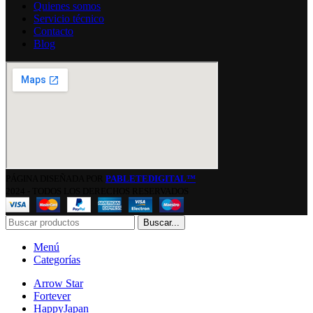
Quienes somos
Servicio técnico
Contacto
Blog
PÁGINA DISEÑADA POR
PABLETEDIGITAL™
2024 - TODOS LOS DERECHOS RESERVADOS
Buscar...
Menú
Categorías
Arrow Star
Fortever
HappyJapan