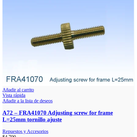
Añadir al carrito
Vista rápida
Añadir a la lista de deseos
A72 – FRA41070 Adjusting screw for frame
L=25mm tornillo ajuste
Repuestos y Accesorios
$
4.700