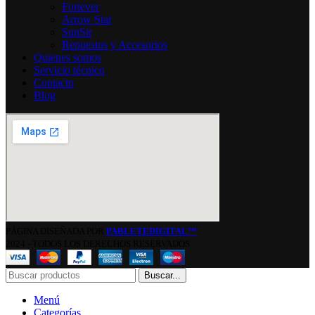
Fortever
Arrow Star
SunSir
Repuestos y Accesorios
Quienes somos
Servicio técnico
Contacto
Blog
PÁGINA DISEÑADA POR
PABLETEDIGITAL™
2024 - TODOS LOS DERECHOS RESERVADOS
Buscar...
Menú
Categorías