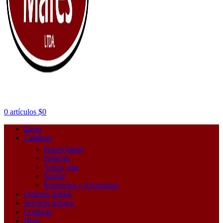
0
artículos
$
0
Inicio
Catálogo
HappyJapan
Fortever
Arrow Star
SunSir
Repuestos y Accesorios
Quienes somos
Servicio técnico
Contacto
Blog