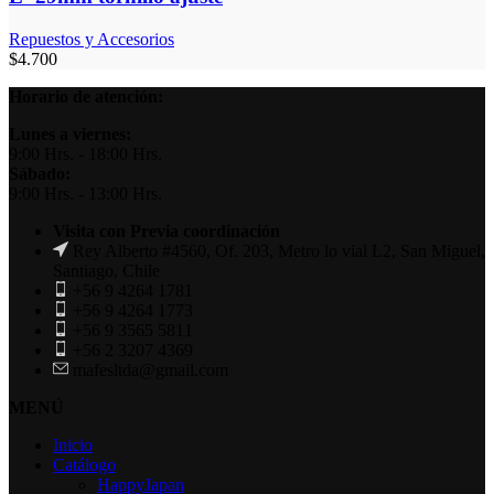
Repuestos y Accesorios
$
4.700
Horario de atención:
Lunes a viernes:
9:00 Hrs. - 18:00 Hrs.
Sábado:
9:00 Hrs. - 13:00 Hrs.
Visita con Previa coordinación
Rey Alberto #4560, Of. 203, Metro lo vial L2, San Miguel,
Santiago, Chile
+56 9 4264 1781
+56 9 4264 1773
+56 9 3565 5811
+56 2 3207 4369
mafesltda@gmail.com
MENÚ
Inicio
Catálogo
HappyJapan