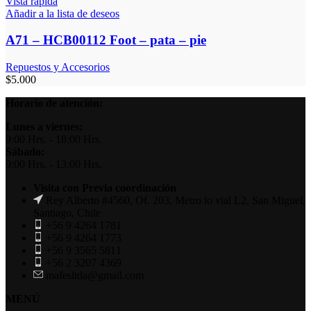
Vista rápida
Añadir a la lista de deseos
A71 – HCB00112 Foot – pata – pie
Repuestos y Accesorios
$
5.000
Horario de atención:
Lunes a viernes:
9:00 Hrs. - 18:00 Hrs.
Sábado:
9:00 Hrs. - 13:00 Hrs.
Visita con Previa coordinación
Rey Alberto #4560, Of. 203, Metro lo vial L2, San Miguel,
Santiago, Chile
+56 9 4264 1781
+56 9 4264 1773
+56 9 3565 5811
+56 2 3207 4369
mafesltda@gmail.com
MENÚ