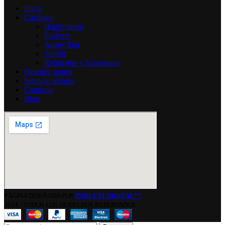
Inicio
Catálogo
HappyJapan
Fortever
Arrow Star
SunSir
Repuestos y Accesorios
Quienes somos
Servicio técnico
Contacto
Blog
PÁGINA DISEÑADA POR
PABLETEDIGITAL™
2024 - TODOS LOS DERECHOS RESERVADOS