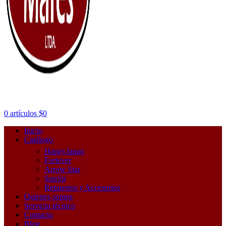
0
artículos
$
0
Inicio
Catálogo
HappyJapan
Fortever
Arrow Star
SunSir
Repuestos y Accesorios
Quienes somos
Servicio técnico
Contacto
Blog