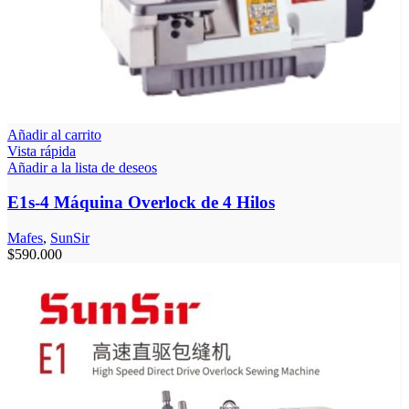
Añadir al carrito
Vista rápida
Añadir a la lista de deseos
E1s-4 Máquina Overlock de 4 Hilos
Mafes
,
SunSir
$
590.000