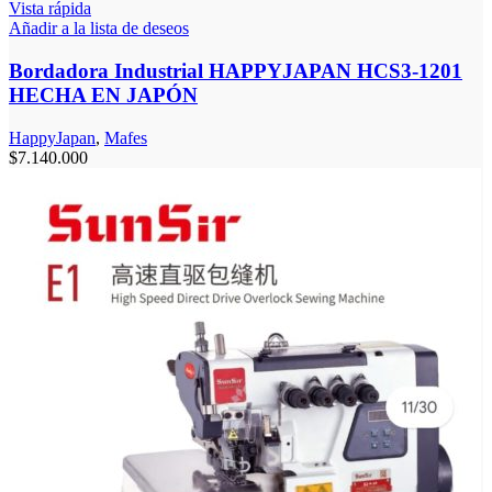
Vista rápida
Añadir a la lista de deseos
Bordadora Industrial HAPPYJAPAN HCS3-1201
HECHA EN JAPÓN
HappyJapan
,
Mafes
$
7.140.000