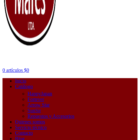
0
artículos
$
0
Inicio
Catálogo
HappyJapan
Fortever
Arrow Star
SunSir
Repuestos y Accesorios
Quienes somos
Servicio técnico
Contacto
Blog