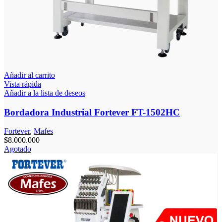
Añadir al carrito
Vista rápida
Añadir a la lista de deseos
Bordadora Industrial Fortever FT-1502HC
Fortever
,
Mafes
$
8.000.000
Agotado