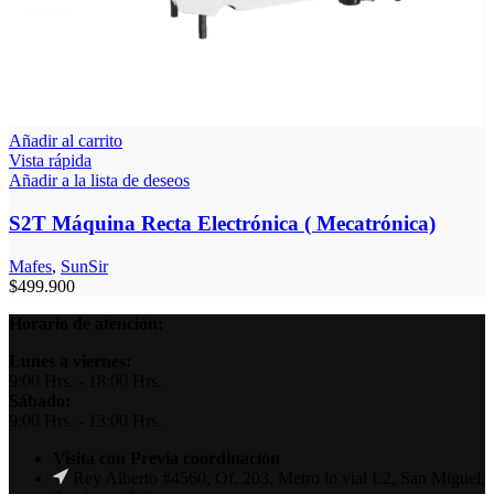
Añadir al carrito
Vista rápida
Añadir a la lista de deseos
S2T Máquina Recta Electrónica ( Mecatrónica)
Mafes
,
SunSir
$
499.900
Horario de atención:
Lunes a viernes:
9:00 Hrs. - 18:00 Hrs.
Sábado:
9:00 Hrs. - 13:00 Hrs.
Visita con Previa coordinación
Rey Alberto #4560, Of. 203, Metro lo vial L2, San Miguel,