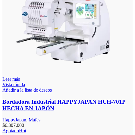
Leer más
Vista rápida
Añadir a la lista de deseos
Bordadora Industrial HAPPYJAPAN HCH-701P
HECHA EN JAPÓN
HappyJapan
,
Mafes
$
6.307.000
Agotado
Hot