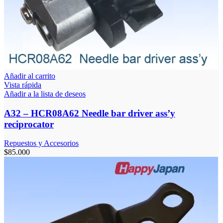
Añadir al carrito
Vista rápida
Añadir a la lista de deseos
A32 – HCR08A62 Needle bar driver ass’y
reciprocator
Repuestos y Accesorios
$
85.000