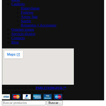
Catálogo
HappyJapan
Fortever
Arrow Star
SunSir
Repuestos y Accesorios
Quienes somos
Servicio técnico
Contacto
Blog
PÁGINA DISEÑADA POR
PABLETEDIGITAL™
2024 - TODOS LOS DERECHOS RESERVADOS
Buscar...