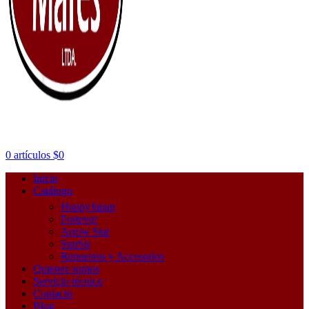
0
artículos
$
0
Inicio
Catálogo
HappyJapan
Fortever
Arrow Star
SunSir
Repuestos y Accesorios
Quienes somos
Servicio técnico
Contacto
Blog