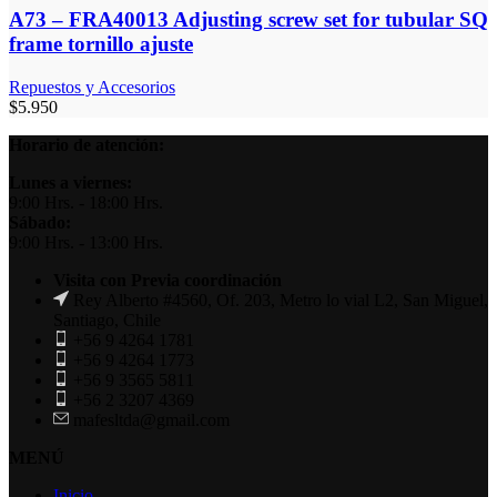
A73 – FRA40013 Adjusting screw set for tubular SQ
frame tornillo ajuste
Repuestos y Accesorios
$
5.950
Horario de atención:
Lunes a viernes:
9:00 Hrs. - 18:00 Hrs.
Sábado:
9:00 Hrs. - 13:00 Hrs.
Visita con Previa coordinación
Rey Alberto #4560, Of. 203, Metro lo vial L2, San Miguel,
Santiago, Chile
+56 9 4264 1781
+56 9 4264 1773
+56 9 3565 5811
+56 2 3207 4369
mafesltda@gmail.com
MENÚ
Inicio