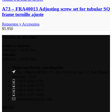
A73 – FRA40013 Adjusting screw set for tubular SQ
frame tornillo ajuste
Repuestos y Accesorios
$
5.950
Horario de atención:
Lunes a viernes:
9:00 Hrs. - 18:00 Hrs.
Sábado:
9:00 Hrs. - 13:00 Hrs.
Visita con Previa coordinación
Rey Alberto #4560, Of. 203, Metro lo vial L2, San Miguel,
Santiago, Chile
+56 9 4264 1781
+56 9 4264 1773
+56 9 3565 5811
+56 2 3207 4369
mafesltda@gmail.com
MENÚ