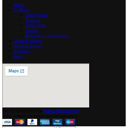
Inicio
Catálogo
HappyJapan
Fortever
Arrow Star
SunSir
Repuestos y Accesorios
Quienes somos
Servicio técnico
Contacto
Blog
PÁGINA DISEÑADA POR
PABLETEDIGITAL™
2024 - TODOS LOS DERECHOS RESERVADOS