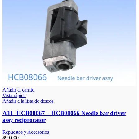
Añadir al carrito
Vista rápida
Añadir a la lista de deseos
A31 -HCB08067 – HCB08066 Needle bar driver
assy reciprocator
Repuestos y Accesorios
$
99.000