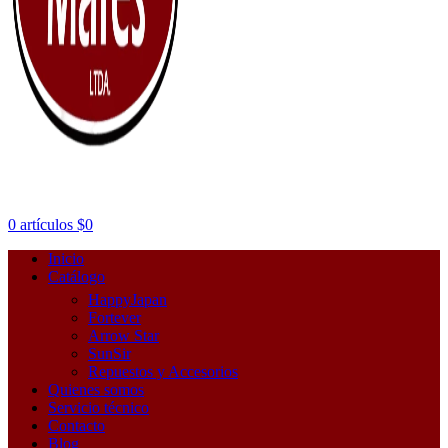
0
artículos
$
0
Inicio
Catálogo
HappyJapan
Fortever
Arrow Star
SunSir
Repuestos y Accesorios
Quienes somos
Servicio técnico
Contacto
Blog