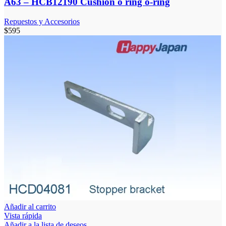
A63 – HCB12190 Cushion o ring o-ring
Repuestos y Accesorios
$
595
Añadir al carrito
Vista rápida
Añadir a la lista de deseos