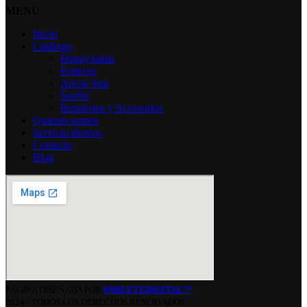
MENÚ
Inicio
Catálogo
HappyJapan
Fortever
Arrow Star
SunSir
Repuestos y Accesorios
Quienes somos
Servicio técnico
Contacto
Blog
PÁGINA DISEÑADA POR
PABLETEDIGITAL™
2024 - TODOS LOS DERECHOS RESERVADOS