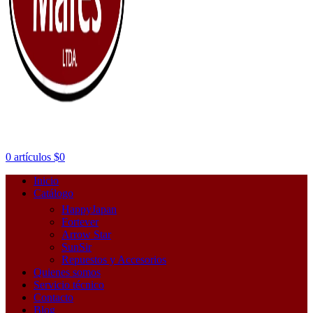
0
artículos
$
0
Inicio
Catálogo
HappyJapan
Fortever
Arrow Star
SunSir
Repuestos y Accesorios
Quienes somos
Servicio técnico
Contacto
Blog