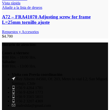
Vista rápida
Añadir a la lista de deseos
A72 – FRA41070 Adjusting screw for frame
L=25mm tornillo ajuste
Repuestos y Accesorios
$
4.700
Horario de atención:
Lunes a viernes:
9:00 Hrs. - 18:00 Hrs.
Sábado:
9:00 Hrs. - 13:00 Hrs.
Visita con Previa coordinación
Rey Alberto #4560, Of. 203, Metro lo vial L2, San Miguel,
Santiago, Chile
+56 9 4264 1781
+56 9 4264 1773
+56 9 3565 5811
+56 2 3207 4369
mafesltda@gmail.com