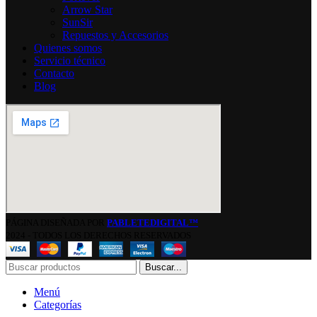
Arrow Star
SunSir
Repuestos y Accesorios
Quienes somos
Servicio técnico
Contacto
Blog
PÁGINA DISEÑADA POR
PABLETEDIGITAL™
2024 - TODOS LOS DERECHOS RESERVADOS
Buscar...
Menú
Categorías