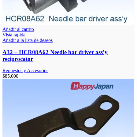
Añadir al carrito
Vista rápida
Añadir a la lista de deseos
A32 – HCR08A62 Needle bar driver ass’y
reciprocator
Repuestos y Accesorios
$
85.000