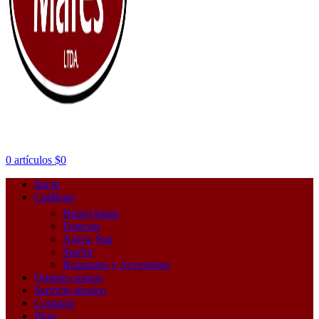
0
artículos
$
0
Inicio
Catálogo
HappyJapan
Fortever
Arrow Star
SunSir
Repuestos y Accesorios
Quienes somos
Servicio técnico
Contacto
Blog