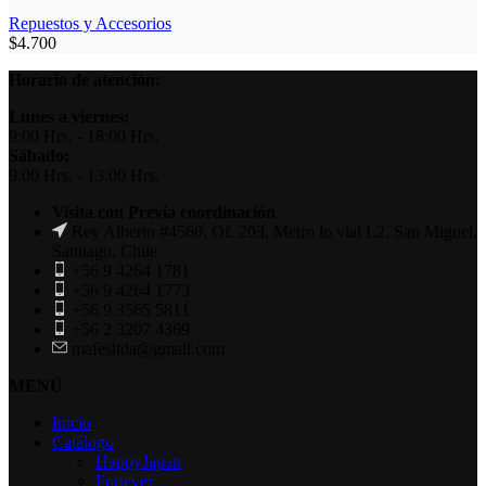
Repuestos y Accesorios
$
4.700
Horario de atención:
Lunes a viernes:
9:00 Hrs. - 18:00 Hrs.
Sábado:
9:00 Hrs. - 13:00 Hrs.
Visita con Previa coordinación
Rey Alberto #4560, Of. 203, Metro lo vial L2, San Miguel,
Santiago, Chile
+56 9 4264 1781
+56 9 4264 1773
+56 9 3565 5811
+56 2 3207 4369
mafesltda@gmail.com
MENÚ
Inicio
Catálogo
HappyJapan
Fortever