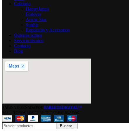
Catálogo
HappyJapan
Fortever
Arrow Star
SunSir
Repuestos y Accesorios
Quienes somos
Servicio técnico
Contacto
Blog
PÁGINA DISEÑADA POR
PABLETEDIGITAL™
2024 - TODOS LOS DERECHOS RESERVADOS
Buscar...