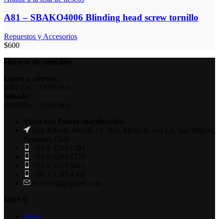
A81 – SBAKO4006 Blinding head screw tornillo
Repuestos y Accesorios
$
600
Horario de atención:
Lunes a viernes:
9:00 Hrs. - 18:00 Hrs.
Sábado:
9:00 Hrs. - 13:00 Hrs.
Visita con Previa coordinación
Rey Alberto #4560, Of. 203, Metro lo vial L2, San Miguel,
Santiago, Chile
+56 9 4264 1781
+56 9 4264 1773
+56 9 3565 5811
+56 2 3207 4369
mafesltda@gmail.com
MENÚ
Inicio