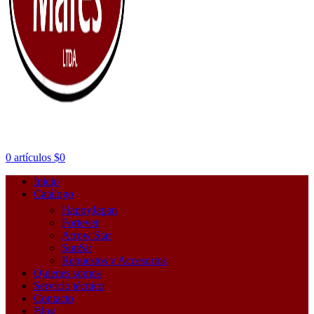
0
artículos
$
0
Inicio
Catálogo
HappyJapan
Fortever
Arrow Star
SunSir
Repuestos y Accesorios
Quienes somos
Servicio técnico
Contacto
Blog