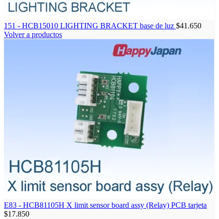
151 - HCB15010 LIGHTING BRACKET base de luz
$
41.650
Volver a productos
E83 - HCB81105H X limit sensor board assy (Relay) PCB tarjeta
$
17.850