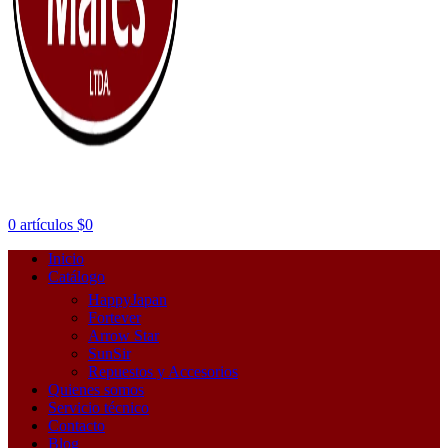
0
artículos
$
0
Inicio
Catálogo
HappyJapan
Fortever
Arrow Star
SunSir
Repuestos y Accesorios
Quienes somos
Servicio técnico
Contacto
Blog