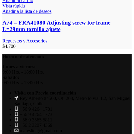
Añadir al carrito
Vista rápida
Añadir a la lista de deseos
A74 – FRA41080 Adjusting screw for frame
L=29mm tornillo ajuste
Repuestos y Accesorios
$
4.700
Horario de atención:
Lunes a viernes:
9:00 Hrs. - 18:00 Hrs.
Sábado:
9:00 Hrs. - 13:00 Hrs.
Visita con Previa coordinación
Rey Alberto #4560, Of. 203, Metro lo vial L2, San Miguel,
Santiago, Chile
+56 9 4264 1781
+56 9 4264 1773
+56 9 3565 5811
+56 2 3207 4369
mafesltda@gmail.com