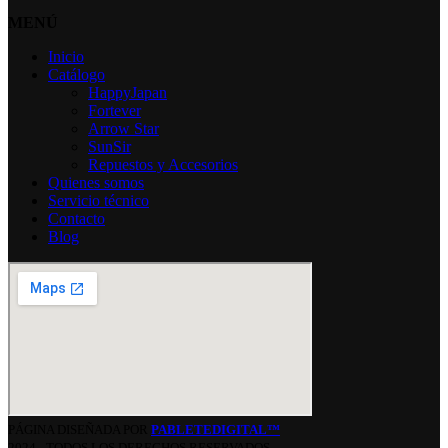
MENÚ
Inicio
Catálogo
HappyJapan
Fortever
Arrow Star
SunSir
Repuestos y Accesorios
Quienes somos
Servicio técnico
Contacto
Blog
PÁGINA DISEÑADA POR
PABLETEDIGITAL™
2024 - TODOS LOS DERECHOS RESERVADOS