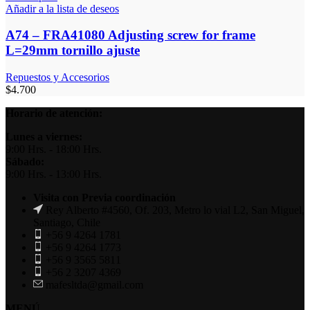
Añadir a la lista de deseos
A74 – FRA41080 Adjusting screw for frame
L=29mm tornillo ajuste
Repuestos y Accesorios
$
4.700
Horario de atención:
Lunes a viernes:
9:00 Hrs. - 18:00 Hrs.
Sábado:
9:00 Hrs. - 13:00 Hrs.
Visita con Previa coordinación
Rey Alberto #4560, Of. 203, Metro lo vial L2, San Miguel,
Santiago, Chile
+56 9 4264 1781
+56 9 4264 1773
+56 9 3565 5811
+56 2 3207 4369
mafesltda@gmail.com
MENÚ