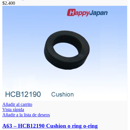
$
2.400
Añadir al carrito
Vista rápida
Añadir a la lista de deseos
A63 – HCB12190 Cushion o ring o-ring