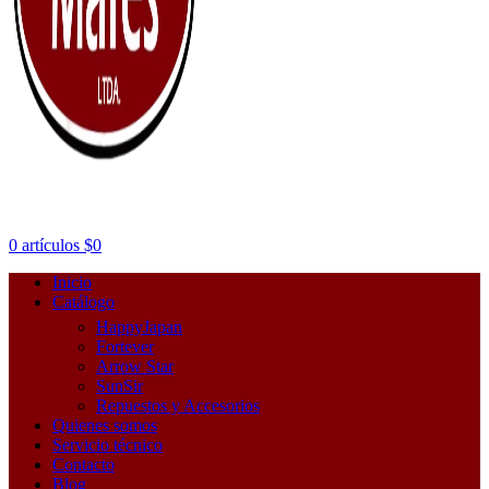
0
artículos
$
0
Inicio
Catálogo
HappyJapan
Fortever
Arrow Star
SunSir
Repuestos y Accesorios
Quienes somos
Servicio técnico
Contacto
Blog