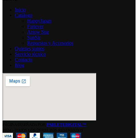
Inicio
Catálogo
HappyJapan
Fortever
Arrow Star
SunSir
Repuestos y Accesorios
Quienes somos
Servicio técnico
Contacto
Blog
PÁGINA DISEÑADA POR
PABLETEDIGITAL™
2024 - TODOS LOS DERECHOS RESERVADOS