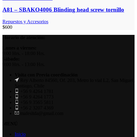
A81 – SBAKO4006 Blinding head screw tornillo
Repuestos y Accesorios
$
600
Horario de atención:
Lunes a viernes:
9:00 Hrs. - 18:00 Hrs.
Sábado:
9:00 Hrs. - 13:00 Hrs.
Visita con Previa coordinación
Rey Alberto #4560, Of. 203, Metro lo vial L2, San Miguel,
Santiago, Chile
+56 9 4264 1781
+56 9 4264 1773
+56 9 3565 5811
+56 2 3207 4369
mafesltda@gmail.com
MENÚ
Inicio