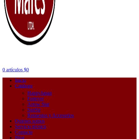
0
artículos
$
0
Inicio
Catálogo
HappyJapan
Fortever
Arrow Star
SunSir
Repuestos y Accesorios
Quienes somos
Servicio técnico
Contacto
Blog