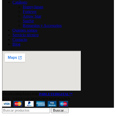
Catálogo
HappyJapan
Fortever
Arrow Star
SunSir
Repuestos y Accesorios
Quienes somos
Servicio técnico
Contacto
Blog
PÁGINA DISEÑADA POR
PABLETEDIGITAL™
2024 - TODOS LOS DERECHOS RESERVADOS
Buscar...