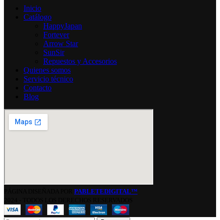
Inicio
Catálogo
HappyJapan
Fortever
Arrow Star
SunSir
Repuestos y Accesorios
Quienes somos
Servicio técnico
Contacto
Blog
PÁGINA DISEÑADA POR
PABLETEDIGITAL™
2024 - TODOS LOS DERECHOS RESERVADOS