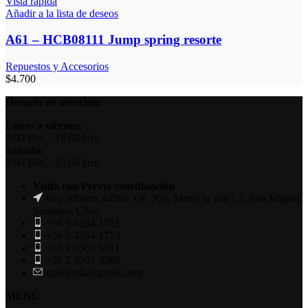
Vista rápida
Añadir a la lista de deseos
A61 – HCB08111 Jump spring resorte
Repuestos y Accesorios
$
4.700
Horario de atención:
Lunes a viernes:
9:00 Hrs. - 18:00 Hrs.
Sábado:
9:00 Hrs. - 13:00 Hrs.
Visita con Previa coordinación
Rey Alberto #4560, Of. 203, Metro lo vial L2, San Miguel,
Santiago, Chile
+56 9 4264 1781
+56 9 4264 1773
+56 9 3565 5811
+56 2 3207 4369
mafesltda@gmail.com
MENÚ