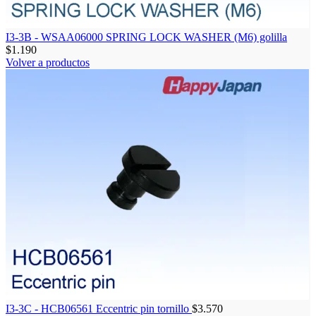
I3-3B - WSAA06000 SPRING LOCK WASHER (M6) golilla
$
1.190
Volver a productos
I3-3C - HCB06561 Eccentric pin tornillo
$
3.570