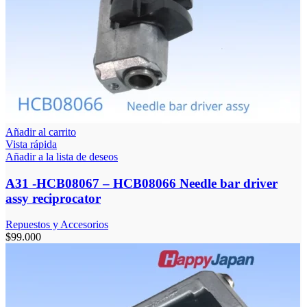
Añadir al carrito
Vista rápida
Añadir a la lista de deseos
A31 -HCB08067 – HCB08066 Needle bar driver
assy reciprocator
Repuestos y Accesorios
$
99.000