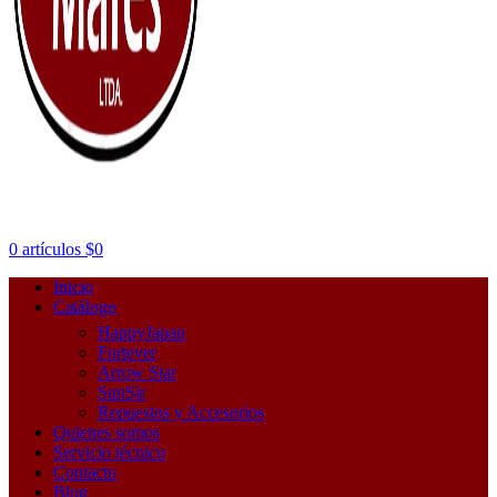
0
artículos
$
0
Inicio
Catálogo
HappyJapan
Fortever
Arrow Star
SunSir
Repuestos y Accesorios
Quienes somos
Servicio técnico
Contacto
Blog