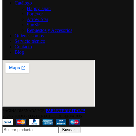
Catálogo
HappyJapan
Fortever
Arrow Star
SunSir
Repuestos y Accesorios
Quienes somos
Servicio técnico
Contacto
Blog
PÁGINA DISEÑADA POR
PABLETEDIGITAL™
2024 - TODOS LOS DERECHOS RESERVADOS
Buscar...