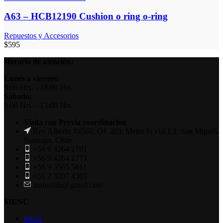
A63 – HCB12190 Cushion o ring o-ring
Repuestos y Accesorios
$
595
Horario de atención:
Lunes a viernes:
9:00 Hrs. - 18:00 Hrs.
Sábado:
9:00 Hrs. - 13:00 Hrs.
Visita con Previa coordinación
Rey Alberto #4560, Of. 203, Metro lo vial L2, San Miguel,
Santiago, Chile
+56 9 4264 1781
+56 9 4264 1773
+56 9 3565 5811
+56 2 3207 4369
mafesltda@gmail.com
MENÚ
Inicio