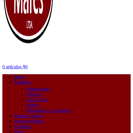
0
artículos
$
0
Inicio
Catálogo
HappyJapan
Fortever
Arrow Star
SunSir
Repuestos y Accesorios
Quienes somos
Servicio técnico
Contacto
Blog