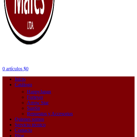
0
artículos
$
0
Inicio
Catálogo
HappyJapan
Fortever
Arrow Star
SunSir
Repuestos y Accesorios
Quienes somos
Servicio técnico
Contacto
Blog