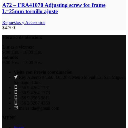
A72 – FRA41070 Adjusting screw for frame
L=25mm tornillo ajuste
Repuestos y Accesorios
$
4.700
Horario de atención:
Lunes a viernes:
9:00 Hrs. - 18:00 Hrs.
Sábado:
9:00 Hrs. - 13:00 Hrs.
Visita con Previa coordinación
Rey Alberto #4560, Of. 203, Metro lo vial L2, San Miguel,
Santiago, Chile
+56 9 4264 1781
+56 9 4264 1773
+56 9 3565 5811
+56 2 3207 4369
mafesltda@gmail.com
MENÚ
Inicio