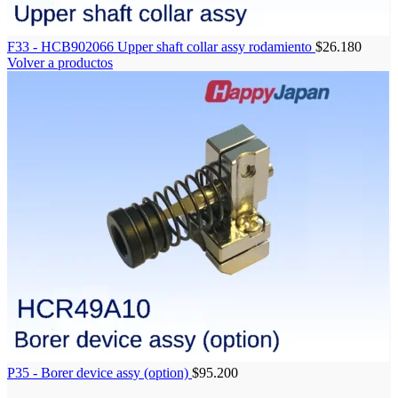
F33 - HCB902066 Upper shaft collar assy rodamiento
$
26.180
Volver a productos
P35 - Borer device assy (option)
$
95.200