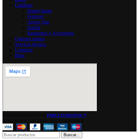
Catálogo
HappyJapan
Fortever
Arrow Star
SunSir
Repuestos y Accesorios
Quienes somos
Servicio técnico
Contacto
Blog
PÁGINA DISEÑADA POR
PABLETEDIGITAL™
2024 - TODOS LOS DERECHOS RESERVADOS
Buscar...