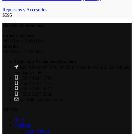
Repuestos y Accesorios
$
595
Horario de atención:
Lunes a viernes:
9:00 Hrs. - 18:00 Hrs.
Sábado:
9:00 Hrs. - 13:00 Hrs.
Visita con Previa coordinación
Rey Alberto #4560, Of. 203, Metro lo vial L2, San Miguel,
Santiago, Chile
+56 9 4264 1781
+56 9 4264 1773
+56 9 3565 5811
+56 2 3207 4369
mafesltda@gmail.com
MENÚ
Inicio
Catálogo
HappyJapan