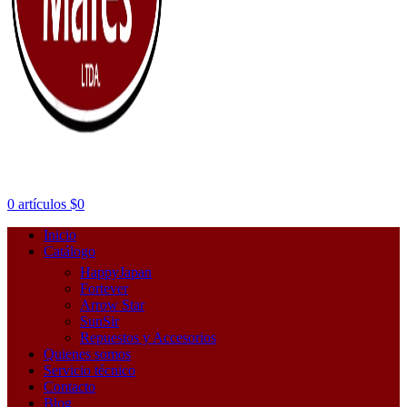
0
artículos
$
0
Inicio
Catálogo
HappyJapan
Fortever
Arrow Star
SunSir
Repuestos y Accesorios
Quienes somos
Servicio técnico
Contacto
Blog