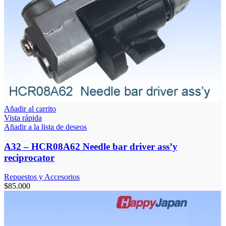
Añadir al carrito
Vista rápida
Añadir a la lista de deseos
A32 – HCR08A62 Needle bar driver ass’y
reciprocator
Repuestos y Accesorios
$
85.000