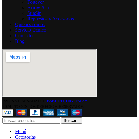
Fortever
Arrow Star
SunSir
Repuestos y Accesorios
Quienes somos
Servicio técnico
Contacto
Blog
PÁGINA DISEÑADA POR
PABLETEDIGITAL™
2024 - TODOS LOS DERECHOS RESERVADOS
Buscar...
Menú
Categorías