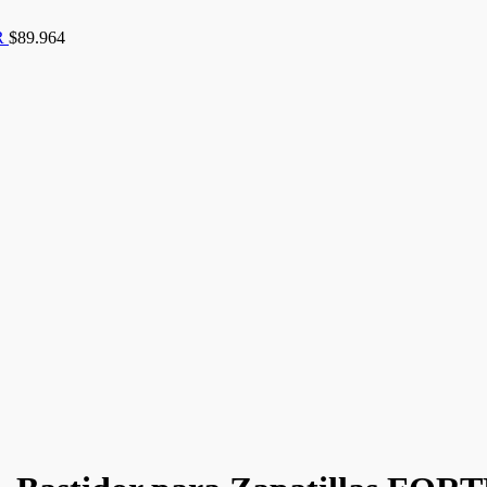
ER
$
89.964