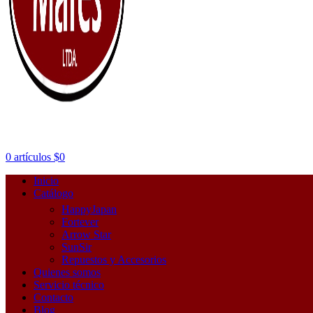
0
artículos
$
0
Inicio
Catálogo
HappyJapan
Fortever
Arrow Star
SunSir
Repuestos y Accesorios
Quienes somos
Servicio técnico
Contacto
Blog